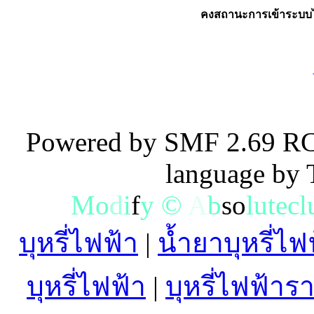
คงสถานะการเข้าระบบไ
Powered by SMF 2.69 RC
language by
M
o
d
i
f
y
©
A
b
s
o
l
u
t
e
c
l
บุหรี่ไฟฟ้า
|
น้ำยาบุหรี่ไฟ
บุหรี่ไฟฟ้า
|
บุหรี่ไฟฟ้าร