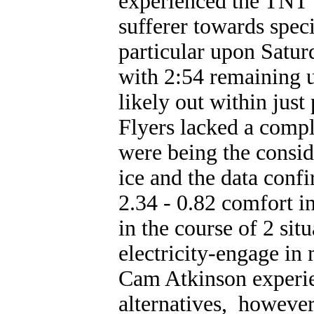
experienced the TNT b
sufferer towards speci
particular upon Satu
with 2:54 remaining 
likely out within just
Flyers lacked a compl
were being the consi
ice and the data conf
2.34 - 0.82 comfort 
in the course of 2 sit
electricity-engage in m
Cam Atkinson experien
alternatives, howeve