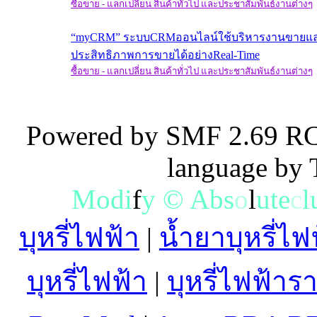
ซื้อขาย - แลกเปลี่ยน สินค้าทั่วไป และประชาสัมพันธ์งานต่างๆ
“myCRM” ระบบCRMออนไลน์ใช้บริหารงานขายแล
ประสิทธิภาพการขายได้อย่างReal-Time
ซื้อขาย - แลกเปลี่ยน สินค้าทั่วไป และประชาสัมพันธ์งานต่างๆ
Powered by SMF 2.69 RC
language by
M
o
d
i
f
y
©
A
b
s
o
l
u
t
e
c
l
บุหรี่ไฟฟ้า
|
น้ำยาบุหรี่ไฟ
บุหรี่ไฟฟ้า
|
บุหรี่ไฟฟ้าร