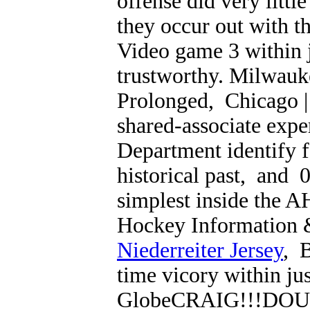
offense did very littl
they occur out with t
Video game 3 within j
trustworthy. Milwauk
Prolonged, Chicago |
shared-associate expe
Department identify 
historical past, and 
simplest inside the 
Hockey Information
Niederreiter Jersey
, 
time vicory within ju
GlobeCRAIG!!!DOU