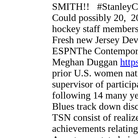
SMITH!! #StanleyCu
Could possibly 20, 
hockey staff members
Fresh new Jersey Devi
ESPNThe Contemporar
Meghan Duggan
http
prior U.S. women nat
supervisor of particip
following 14 many yea
Blues track down disc
TSN consist of realize
achievements relati