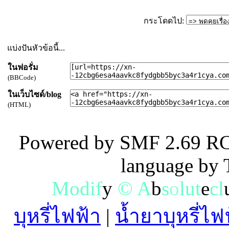
กระโดดไป:
แบ่งปันหัวข้อนี้...
ในฟอรั่ม
(BBCode)
ในเว็บไซด์/blog
(HTML)
Powered by SMF 2.69 RC
language by
M
o
d
i
f
y
©
A
b
s
o
l
u
t
e
c
l
บุหรี่ไฟฟ้า
|
น้ำยาบุหรี่ไฟ