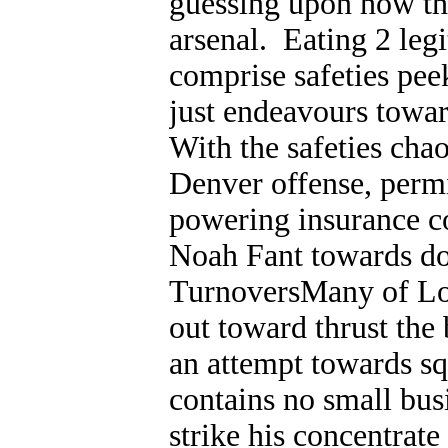
guessing upon how th
arsenal. Eating 2 legi
comprise safeties pee
just endeavours towar
With the safeties chao
Denver offense, permi
powering insurance co
Noah Fant towards do
TurnoversMany of Loc
out toward thrust the
an attempt towards squ
contains no small bus
strike his concentrate 