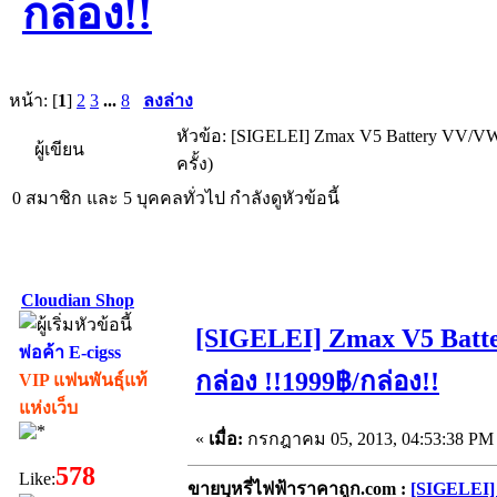
กล่อง!!
หน้า: [
1
]
2
3
...
8
ลงล่าง
หัวข้อ: [SIGELEI] Zmax V5 Battery VV/VW
ผู้เขียน
ครั้ง)
0 สมาชิก และ 5 บุคคลทั่วไป กำลังดูหัวข้อนี้
Cloudian Shop
[SIGELEI] Zmax V5 Batt
พ่อค้า E-cigss
กล่อง !!1999฿/กล่อง!!
VIP แฟนพันธุ์แท้
แห่งเว็บ
«
เมื่อ:
กรกฎาคม 05, 2013, 04:53:38 PM
578
Like:
ขายบุหรี่ไฟฟ้าราคาถูก.com :
[SIGELEI]