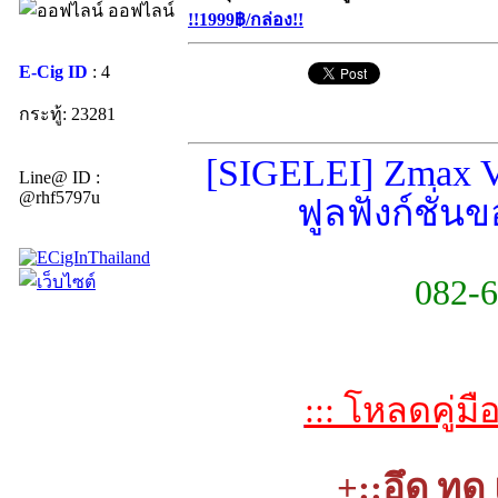
ออฟไลน์
!!1999฿/กล่อง!!
E-Cig ID
: 4
กระทู้: 23281
[SIGELEI] Zmax 
Line@ ID :
@rhf5797u
ฟูลฟังก์ชั่น
082-6
::: โหลดคู่ม
+::อึด ทด