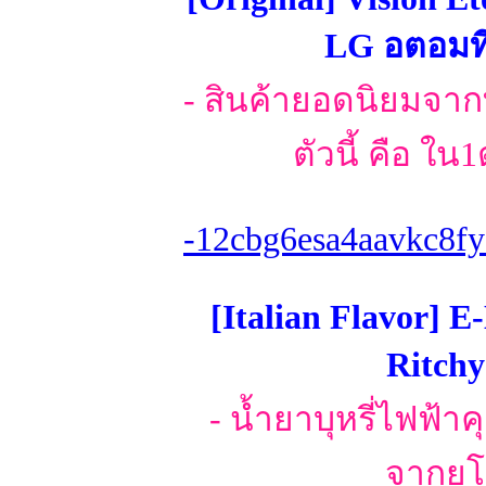
LG อตอมที่
- สินค้ายอดนิยมจา
ตัวนี้ คือ ใ
-12cbg6esa4aavkc8fy
[Italian Flavor]
Ritchy
- น้ำยาบุหรี่ไฟฟ้า
จากยุโ