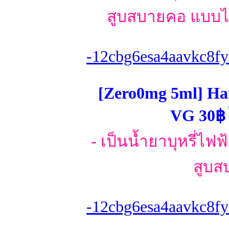
สูบสบายคอ แบบไม
-12cbg6esa4aavkc8fy
[Zero0mg 5ml] Ha
VG 30฿ 
- เป็นน้ำยาบุหรี่ไฟ
สูบส
-12cbg6esa4aavkc8fy