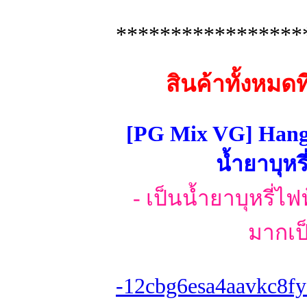
*****************
สินค้าทั้งหมด
[PG Mix VG] Hang
น้ำยาบุหร
- เป็นน้ำยาบุหรี่ไ
มากเป
-12cbg6esa4aavkc8fy