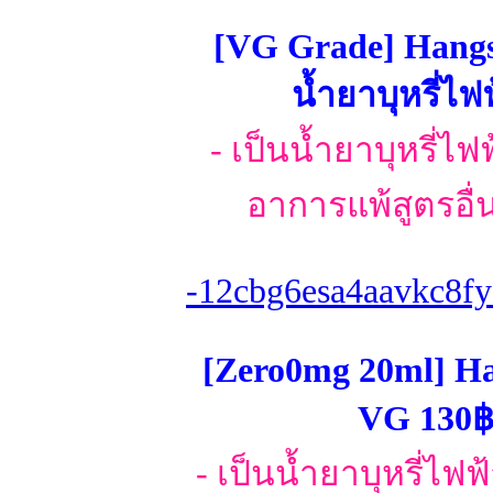
[VG Grade] Hangs
น้ำยาบุหรี่ไฟ
- เป็นน้ำยาบุหรี่ไ
อาการแพ้สูตรอื่น
-12cbg6esa4aavkc8fy
[Zero0mg 20ml] H
VG 130฿ 
- เป็นน้ำยาบุหรี่ไฟ