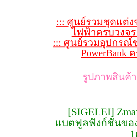
::: ศูนย์รวมชุดแต่ง
ไฟฟ้าครบวงจร 
::: ศูนย์รวมอุปกรณ์
PowerBank ค
รูปภาพสินค้า
[SIGELEI] Zma
แบตฟูลฟังก์ชั่นขอ
1