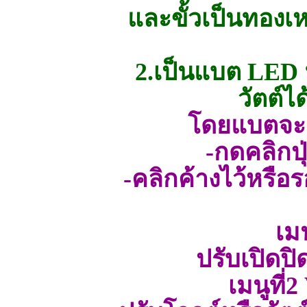
และขั้วเป็นทองเห
2.เป็นแบต LED ฟ
วัตต์ไ
โดยแบตจะมี
-กดคลิกปุ่
-คลิกค้างไว้หรือรอท
เมน
ปรับเปิดป
เมนูที่