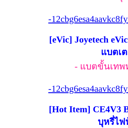
-12cbg6esa4aavkc8fy
[eVic] Joyetech eVi
แบตเตอ
- แบตขั้นเทพ
-12cbg6esa4aavkc8fy
[Hot Item] CE4V3 B
บุหรี่ไ