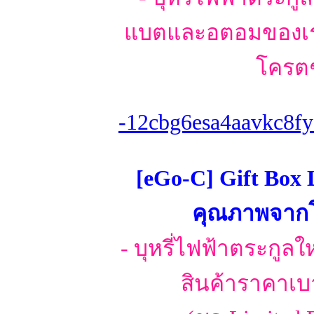
แบตและอตอมของเราใ
โครตๆ
-12cbg6esa4aavkc8fy
[eGo-C] Gift Box 
คุณภาพจากโร
- บุหรี่ไฟฟ้าตระกูลใ
สินค้าราคาเบา