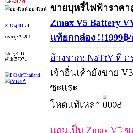
578
Like:
ขายบุหรี่ไฟฟ้าราคา
ออฟไลน์
Zmax V5 Battery V
E-Cig ID
: 4
แท้ยกกล่อง !!1999฿/
กระทู้: 23281
Line@ ID :
อ้างจาก: NaTtY ที่ 
@rhf5797u
เจ้าอื่นเค้ายังขาย 
ซะแระ
โหดแท้เหลา
แถมเป็น Zmax V5 ของ