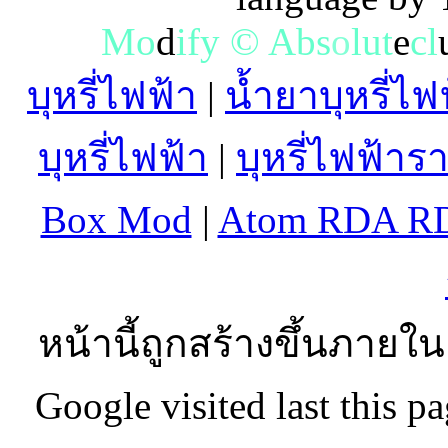
M
o
d
i
f
y
©
A
b
s
o
l
u
t
e
c
l
บุหรี่ไฟฟ้า
|
น้ำยาบุหรี่ไฟ
บุหรี่ไฟฟ้า
|
บุหรี่ไฟฟ้าร
Box Mod
|
Atom RDA R
หน้านี้ถูกสร้างขึ้นภายใน
Google visited last this 