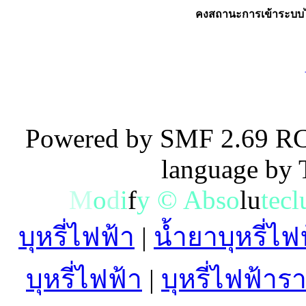
คงสถานะการเข้าระบบไ
Powered by SMF 2.69 RC
language by
M
o
d
i
f
y
©
A
b
s
o
l
u
t
e
c
l
บุหรี่ไฟฟ้า
|
น้ำยาบุหรี่ไฟ
บุหรี่ไฟฟ้า
|
บุหรี่ไฟฟ้าร