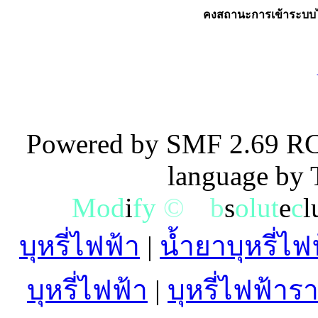
คงสถานะการเข้าระบบไ
Powered by SMF 2.69 RC
language by
M
o
d
i
f
y
©
A
b
s
o
l
u
t
e
c
l
บุหรี่ไฟฟ้า
|
น้ำยาบุหรี่ไฟ
บุหรี่ไฟฟ้า
|
บุหรี่ไฟฟ้าร