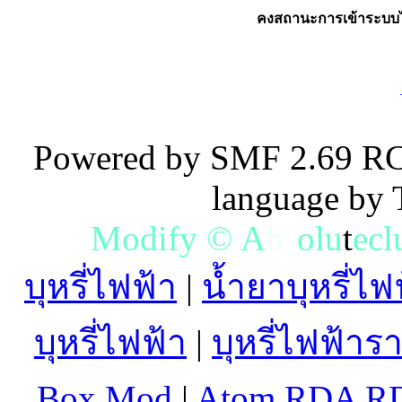
คงสถานะการเข้าระบบไ
Powered by SMF 2.69 RC
language by
M
o
d
i
f
y
©
A
b
s
o
l
u
t
e
c
l
บุหรี่ไฟฟ้า
|
น้ำยาบุหรี่ไฟ
บุหรี่ไฟฟ้า
|
บุหรี่ไฟฟ้าร
Box Mod
|
Atom RDA R