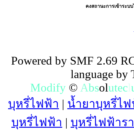
คงสถานะการเข้าระบบไ
Powered by SMF 2.69 RC
language by
M
o
d
i
f
y
©
A
b
s
o
l
u
t
e
c
l
บุหรี่ไฟฟ้า
|
น้ำยาบุหรี่ไฟ
บุหรี่ไฟฟ้า
|
บุหรี่ไฟฟ้าร