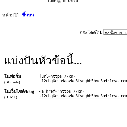
Line @rhf5797u
หน้า: [
1
]
ขึ้นบน
กระโดดไป:
แบ่งปันหัวข้อนี้...
ในฟอรั่ม
(BBCode)
ในเว็บไซด์/blog
(HTML)