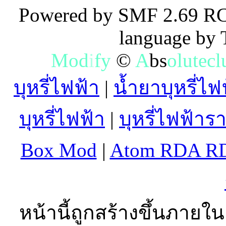
Powered by SMF 2.69 RC
language by
M
o
d
i
f
y
©
A
b
s
o
l
u
t
e
c
l
บุหรี่ไฟฟ้า
|
น้ำยาบุหรี่ไฟ
บุหรี่ไฟฟ้า
|
บุหรี่ไฟฟ้าร
Box Mod
|
Atom RDA R
หน้านี้ถูกสร้างขึ้นภายใน