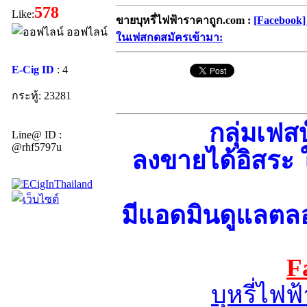
578
Like:
ขายบุหรี่ไฟฟ้าราคาถูก.com :
[Facebook]
ออฟไลน์
ในเฟสกดสมัครเข้ามา:
E-Cig ID
: 4
กระทู้: 23281
กลุ่มเฟสบ
Line@ ID :
@rhf5797u
ลงขายได้อิสระ 
มีแอดมินดูแลตล
F
บุหรี่ไฟฟ