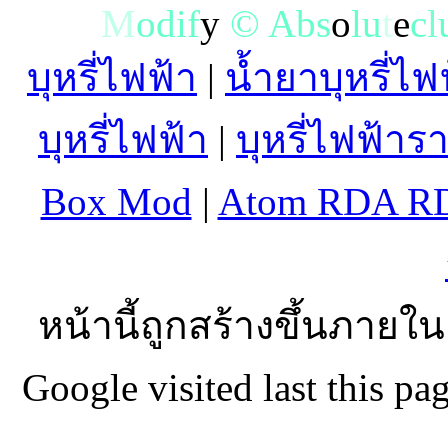
M
o
d
i
f
y
©
A
b
s
o
l
u
t
e
c
l
บุหรี่ไฟฟ้า
|
น้ำยาบุหรี่ไฟ
บุหรี่ไฟฟ้า
|
บุหรี่ไฟฟ้าร
Box Mod
|
Atom RDA R
หน้านี้ถูกสร้างขึ้นภายใน
Google visited last this 