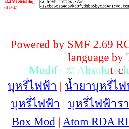
ในเว็บไซด์/blog
(HTML)
Powered by SMF 2.69 RC
language by
M
o
d
i
f
y
©
A
b
s
o
l
u
t
e
c
l
บุหรี่ไฟฟ้า
|
น้ำยาบุหรี่ไฟ
บุหรี่ไฟฟ้า
|
บุหรี่ไฟฟ้าร
Box Mod
|
Atom RDA R