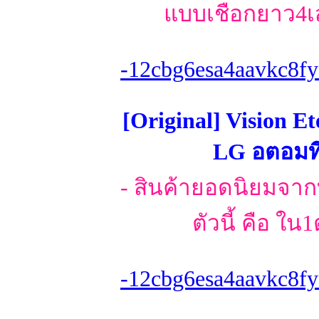
แบบเชือกยาว4เส
-12cbg6esa4aavkc8fy
[Original] Vision E
LG อตอมที่
- สินค้ายอดนิยมจา
ตัวนี้ คือ ใ
-12cbg6esa4aavkc8fy