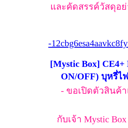
และคัดสรรค์วัสดุอย่
-12cbg6esa4aavkc8fy
[Mystic Box] CE4+
ON/OFF) บุหรี่ไ
- ขอเปิดตัวสินค
กับเจ้า Mystic Box