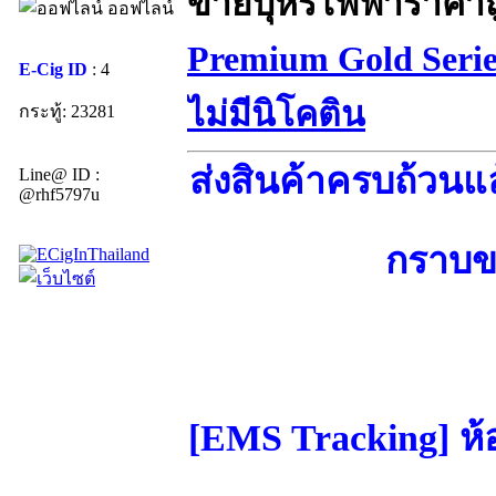
ขายบุหรี่ไฟฟ้าราคา
ออฟไลน์
Premium Gold Seri
E-Cig ID
: 4
ไม่มีนิโคติน
กระทู้: 23281
ส่งสินค้าครบถ้วนแ
Line@ ID :
@rhf5797u
กราบข
[EMS Tracking] ห้