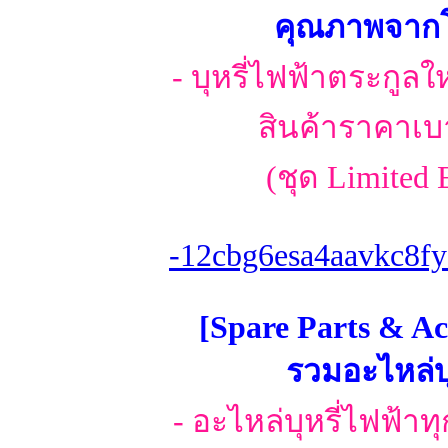
คุณภาพจากโร
- บุหรี่ไฟฟ้าตระกูลใ
สินค้าราคาเบา
(ชุด Limited 
-12cbg6esa4aavkc8fy
[Spare Parts & Ac
รวมอะไหล่บุ
- อะไหล่บุหรี่ไฟฟ้