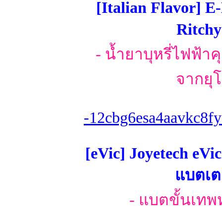
[Italian Flavor]
Ritchy
- น้ำยาบุหรี่ไฟฟ้า
จากยุโ
-12cbg6esa4aavkc8fy
[eVic] Joyetech eVi
แบตเตอ
- แบตขั้นเทพ