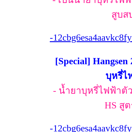
สูบส
-12cbg6esa4aavkc8fy
[Special] Hangsen 
บุหรี่
- น้ำยาบุหรี่ไฟฟ้าตั
HS สูต
-12cbg6esa4aavkc8fy