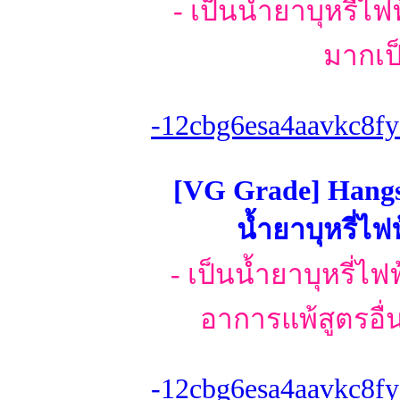
- เป็นน้ำยาบุหรี่ไ
มากเป
-12cbg6esa4aavkc8fy
[VG Grade] Hangs
น้ำยาบุหรี่ไฟ
- เป็นน้ำยาบุหรี่ไ
อาการแพ้สูตรอื่น
-12cbg6esa4aavkc8fy