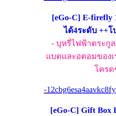
[eGo-C] E-firefly
ได้4ระดับ ++
- บุหรี่ไฟฟ้าตระกูล
แบตและอตอมของเราใ
โครตๆ
-12cbg6esa4aavkc8fy
[eGo-C] Gift Box 