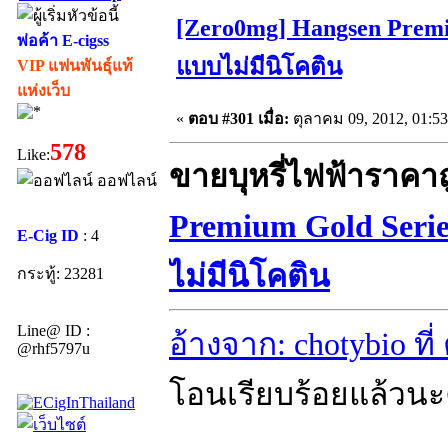
[Zero0mg] Hangsen Premi
พ่อค้า E-cigss
แบบไม่มีนิโคติน
VIP แฟนพันธุ์แท้
แห่งเว็บ
«
ตอบ #301 เมื่อ:
ตุลาคม 09, 2012, 01:5
578
Like:
ขายบุหรี่ไฟฟ้าราคา
ออฟไลน์
Premium Gold Seri
E-Cig ID
: 4
ไม่มีนิโคติน
กระทู้: 23281
Line@ ID :
อ้างจาก: chotybio ที
@rhf5797u
โอนเรียบร้อยแล้วนะ