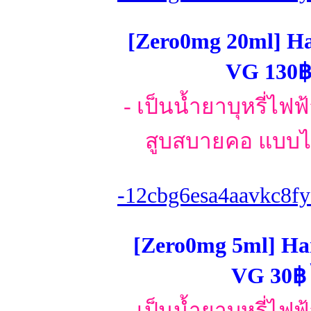
[Zero0mg 20ml] H
VG 130฿ 
- เป็นน้ำยาบุหรี่ไฟ
สูบสบายคอ แบบไม
-12cbg6esa4aavkc8fy
[Zero0mg 5ml] Ha
VG 30฿ 
- เป็นน้ำยาบุหรี่ไฟ