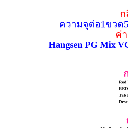
ก
ความจุต่อ1ขวด5
ค่
Hangsen PG Mix VG
ก
Red
RE
Tab 
Dese