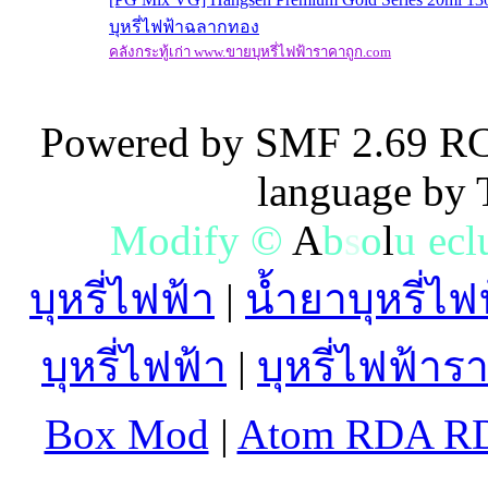
บุหรี่ไฟฟ้าฉลากทอง
คลังกระทู้เก่า www.ขายบุหรี่ไฟฟ้าราคาถูก.com
Powered by SMF 2.69 RC
language by
M
o
d
i
f
y
©
A
b
s
o
l
u
t
e
c
l
บุหรี่ไฟฟ้า
|
น้ำยาบุหรี่ไฟ
บุหรี่ไฟฟ้า
|
บุหรี่ไฟฟ้าร
Box Mod
|
Atom RDA R