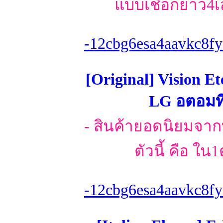
แบบเชือกยาว4เส
-12cbg6esa4aavkc8fy
[Original] Vision E
LG อตอมที่
- สินค้ายอดนิยมจา
ตัวนี้ คือ ใ
-12cbg6esa4aavkc8fy