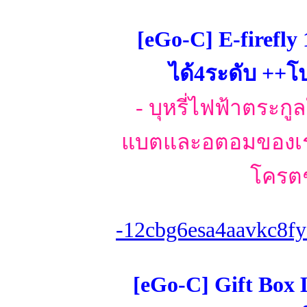
[eGo-C] E-firefly
ได้4ระดับ ++
- บุหรี่ไฟฟ้าตระกูล
แบตและอตอมของเราใ
โครตๆ
-12cbg6esa4aavkc8fy
[eGo-C] Gift Box 