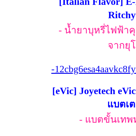
[Italian Flavor]
Ritchy
- น้ำยาบุหรี่ไฟฟ้า
จากยุโ
-12cbg6esa4aavkc8fy
[eVic] Joyetech eVi
แบตเตอ
- แบตขั้นเทพ