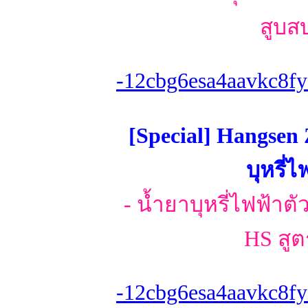
สูบส
-12cbg6esa4aavkc8fy
[Special] Hangsen 
บุหรี่
- น้ำยาบุหรี่ไฟฟ้าตั
HS สูต
-12cbg6esa4aavkc8fy