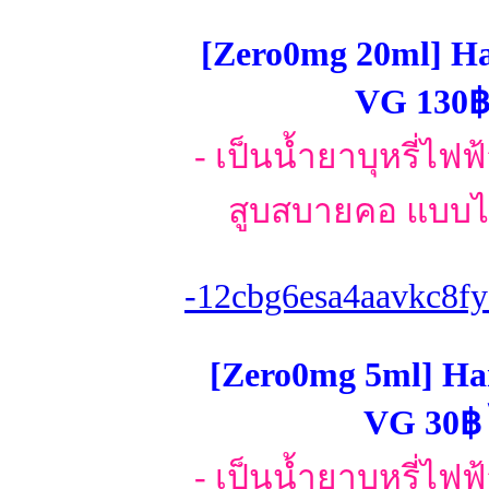
[Zero0mg 20ml] H
VG 130฿ 
- เป็นน้ำยาบุหรี่ไฟ
สูบสบายคอ แบบไม
-12cbg6esa4aavkc8fy
[Zero0mg 5ml] Ha
VG 30฿ 
- เป็นน้ำยาบุหรี่ไฟ