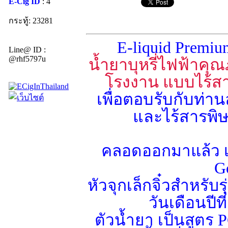
E-Cig ID
: 4
กระทู้: 23281
E-liquid Premi
Line@ ID :
@rhf5797u
น้ำยาบุหรี่ไฟฟ้าค
โรงงาน แบบไร้สาร
เพื่อตอบรับกับท่าน
และไร้สารพิ
คลอดออกมาแล้ว เ
G
หัวจุกเล็กจิ๋วสำหรับ
วันเดือนปี
ตัวน้ำยา เป็นสูต