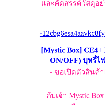
และคัดสรรค์วัสดุอย่
-12cbg6esa4aavkc8fy
[Mystic Box] CE4+
ON/OFF) บุหรี่ไ
- ขอเปิดตัวสินค
กับเจ้า Mystic Box