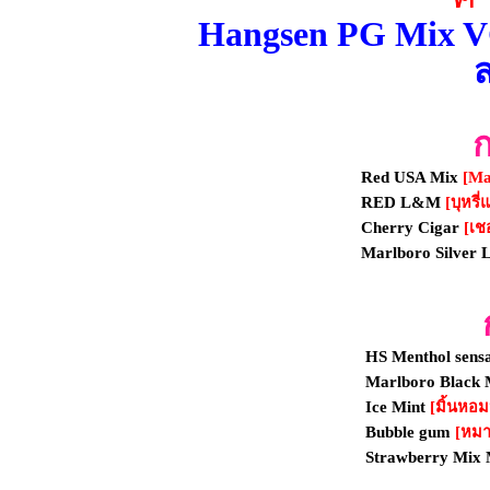
Hangsen PG Mix VG
ส
ก
Red USA Mix
[Ma
RED L&M
[บุหรี
Cherry Cigar
[เชอ
Marlboro Silver 
HS Menthol sens
Marlboro Black 
Ice Mint
[มิ้นหอ
Bubble gum
[หมาก
Strawberry Mix 