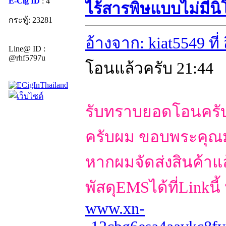
E-Cig ID
: 4
ไร้สารพิษแบบไม่มีนิ
กระทู้: 23281
อ้างจาก: kiat5549 ที
Line@ ID :
@rhf5797u
โอนแล้วครับ 21:44
รับทราบยอดโอนครับผ
ครับผม ขอบพระคุณ
หากผมจัดส่งสินค้าแ
พัสดุEMSได้ที่Linkนี
www.xn-