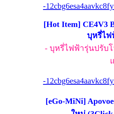
-12cbg6esa4aavkc8fy
[Hot Item] CE4V3 B
บุหรี่ไ
- บุหรี่ไฟฟ้ารุ่นปรับ
แ
-12cbg6esa4aavkc8fy
[eGo-MiNi] Apovoe-T
ใหม่ (3Clic