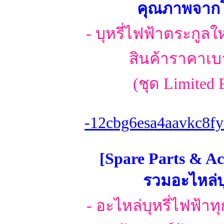
คุณภาพจากโร
- บุหรี่ไฟฟ้าตระกูลใ
สินค้าราคาเบา
(ชุด Limited 
-12cbg6esa4aavkc8fy
[Spare Parts & Ac
รวมอะไหล่บุ
- อะไหล่บุหรี่ไฟฟ้