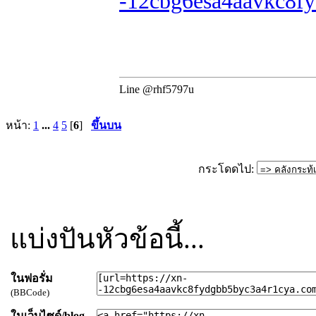
-12cbg6esa4aavkc8fy
Line @rhf5797u
หน้า:
1
...
4
5
[
6
]
ขึ้นบน
กระโดดไป:
แบ่งปันหัวข้อนี้...
ในฟอรั่ม
(BBCode)
ในเว็บไซด์/blog