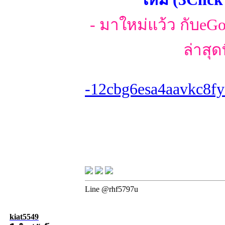
- มาใหม่แว้ว กับeGoรุ
ล่าสุด
-12cbg6esa4aavkc8fy
Line @rhf5797u
kiat5549