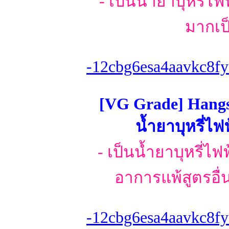
- เป็นน้ำยาบุหรี่ไ
มากเป
-12cbg6esa4aavkc8fy
[VG Grade] Hangs
น้ำยาบุหรี่ไฟ
- เป็นน้ำยาบุหรี่ไ
อาการแพ้สูตรอื่น
-12cbg6esa4aavkc8fy