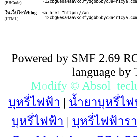
(BBCode)
ในเว็บไซด์/blog
(HTML)
Powered by SMF 2.69 RC
language by
M
o
d
i
f
y
©
A
b
s
o
l
u
t
e
c
l
บุหรี่ไฟฟ้า
|
น้ำยาบุหรี่ไฟ
บุหรี่ไฟฟ้า
|
บุหรี่ไฟฟ้าร