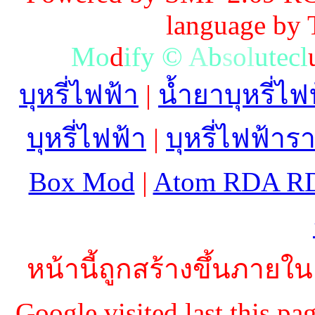
language by
M
o
d
i
f
y
©
A
b
s
o
l
u
t
e
c
l
บุหรี่ไฟฟ้า
|
น้ำยาบุหรี่ไฟ
บุหรี่ไฟฟ้า
|
บุหรี่ไฟฟ้าร
Box Mod
|
Atom RDA R
หน้านี้ถูกสร้างขึ้นภายใน
Google visited last this 