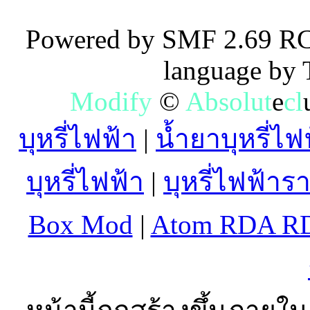
Powered by SMF 2.69 RC
language by
M
o
d
i
f
y
©
A
b
s
o
l
u
t
e
c
l
บุหรี่ไฟฟ้า
|
น้ำยาบุหรี่ไฟ
บุหรี่ไฟฟ้า
|
บุหรี่ไฟฟ้าร
Box Mod
|
Atom RDA R