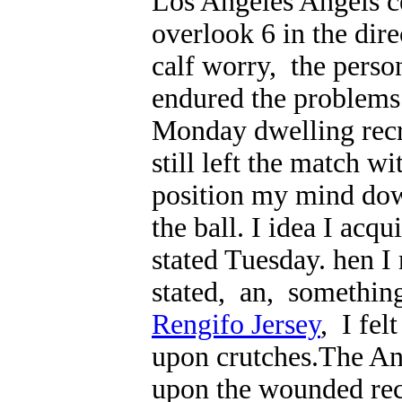
Los Angeles Angels ce
overlook 6 in the dire
calf worry, the pers
endured the problems 
Monday dwelling recr
still left the match wi
position my mind down
the ball. I idea I acq
stated Tuesday. hen I 
stated, an, something
Rengifo Jersey
, I fel
upon crutches.The An
upon the wounded rec