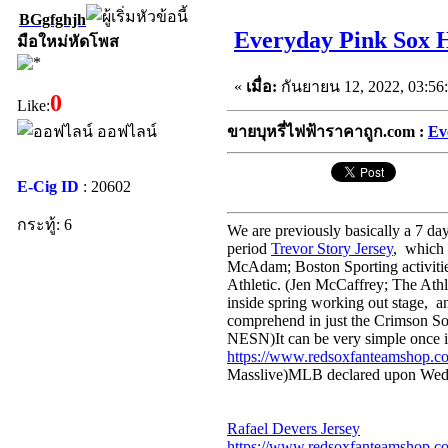
BGgfghjh
Everyday Pink Sox H
มือใหม่หัดโพส
«
เมื่อ:
กันยายน 12, 2022, 03:56
0
Like:
ออฟไลน์
ขายบุหรี่ไฟฟ้าราคาถูก.com :
Ev
E-Cig ID
: 20602
กระทู้: 6
We are previously basically a 7 d
period
Trevor Story Jersey
, which 
McAdam; Boston Sporting activitie
Athletic. (Jen McCaffrey; The Athl
inside spring working out stage, a
comprehend in just the Crimson Sox
NESN)It can be very simple once in
https://www.redsoxfanteamshop.c
Masslive)MLB declared upon Wednes
Rafael Devers Jersey
https://www.redsoxfanteamshop.c