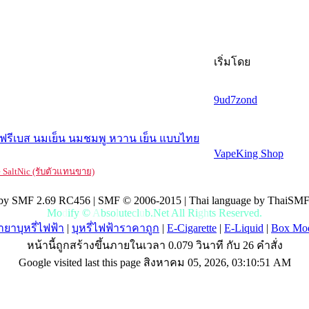
เริ่มโดย
9ud7zond
้า ฟรีเบส นมเย็น นมชมพู หวาน เย็น แบบไทย
VapeKing Shop
e SaltNic (รับตัวแทนขาย)
by SMF 2.69 RC456 | SMF © 2006-2015 | Thai language by ThaiSMF
M
o
d
i
f
y
©
A
b
s
o
l
u
t
e
c
l
u
b
.
N
e
t
A
l
l
R
i
g
h
t
s
R
e
s
e
r
v
e
d
.
ยาบุหรี่ไฟฟ้า
|
บุหรี่ไฟฟ้าราคาถูก
|
E-Cigarette
|
E-Liquid
|
Box Mo
หน้านี้ถูกสร้างขึ้นภายในเวลา 0.079 วินาที กับ 26 คำสั่ง
Google visited last this page สิงหาคม 05, 2026, 03:10:51 AM