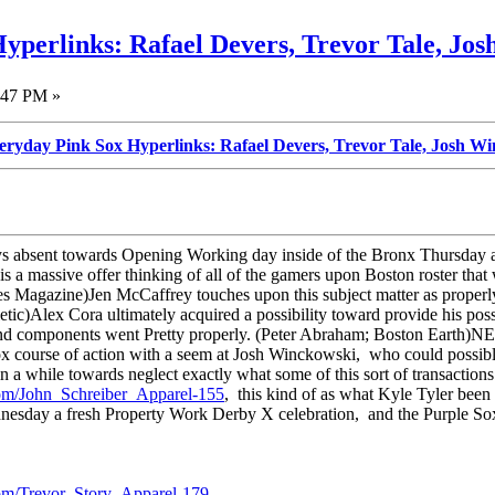
yperlinks: Rafael Devers, Trevor Tale, Jo
:47 PM »
eryday Pink Sox Hyperlinks: Rafael Devers, Trevor Tale, Josh W
ays absent towards Opening Working day inside of the Bronx Thursday a
is a massive offer thinking of all of the gamers upon Boston roster tha
s Magazine)Jen McCaffrey touches upon this subject matter as properl
etic)Alex Cora ultimately acquired a possibility toward provide his p
nd components went Pretty properly. (Peter Abraham; Boston Earth)NESN
 course of action with a seem at Josh Winckowski, who could possibly be
 a while towards neglect exactly what some of this sort of transactions
om/John_Schreiber_Apparel-155
, this kind of as what Kyle Tyler been 
day a fresh Property Work Derby X celebration, and the Purple Sox w
om/Trevor_Story_Apparel-179