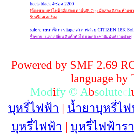
heets black 4ซอง 2200
[ห้องขายบุหรี่ไฟฟ้ามือสองเท่านั้น]E-Cigs มือสอง อิสระ ห้าม
รับพรีออเดอร์เด
sale ขายนาฟิกา vitage สภาพสวย CITIZEN 18K Solid
ซื้อขาย - แลกเปลี่ยน สินค้าทั่วไป และประชาสัมพันธ์งานต่างๆ
Powered by SMF 2.69 RC
language by
M
o
d
i
f
y
©
A
b
s
o
l
u
t
e
c
l
บุหรี่ไฟฟ้า
|
น้ำยาบุหรี่ไฟ
บุหรี่ไฟฟ้า
|
บุหรี่ไฟฟ้าร