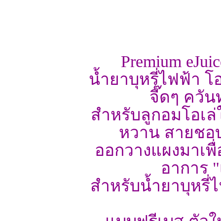
Premium eJuic
น้ำยาบุหรี่ไฟฟ้า 
จี๊ดๆ ควันท
สำหรับลูกอมโอเล
หวาน สายชอบร
ออกวางแผงมาเพื่
อาการ "เ
สำหรับน้ำยาบุหรี่