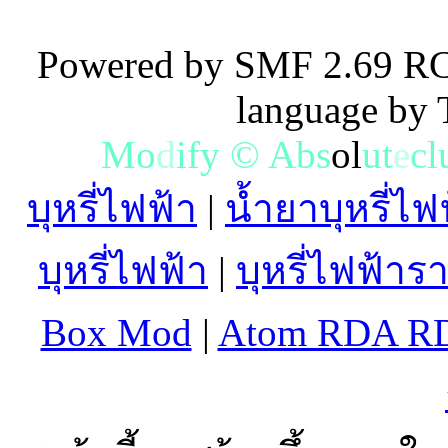
Powered by SMF 2.69 RC
language by
M
o
d
i
f
y
©
A
b
s
o
l
u
t
e
c
l
บุหรี่ไฟฟ้า
|
น้ำยาบุหรี่ไฟ
บุหรี่ไฟฟ้า
|
บุหรี่ไฟฟ้าร
Box Mod
|
Atom RDA R