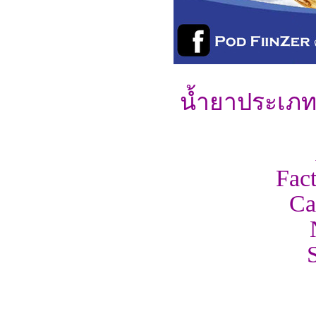
น้ำยาประเภท 
Fac
Ca