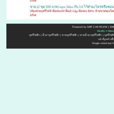
อร์เด
ขาย (2 ชุด 500 บาท) iqos 3duo กับ 3.0 ไว้ทำอะไหร่หรือซ่อม
[ห้องขายบุหรี่ไฟฟ้ามือสองเท่านั้น]E-Cigs มือสอง อิสระ ห้ามขายของใหม
อร์เด
Powered by SMF 2.69 RC456 | SMF
M
o
d
i
f
y
©
A
b
s
o
บุหรี่ไฟฟ้า
|
น้ำยาบุหรี่ไฟฟ้า
|
ขายบุหรี่ไฟฟ้า
|
ขายน้ำยาบุหรี่ไฟฟ้า
|
บุหรี่ไฟ
หน้านี้ถูกสร้างข
Google visited last