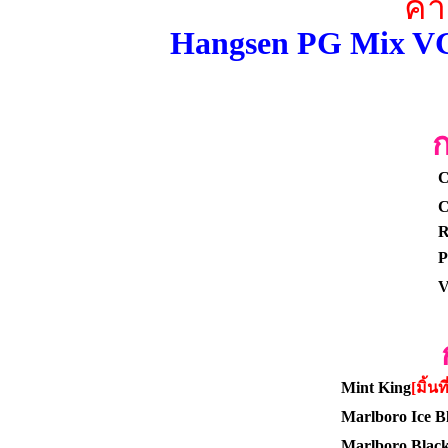
ค่
Hangsen PG Mix VG
ก
C
C
P
V
Mint King
[มิ้น
Marlboro Ice Bl
Marlboro Blac