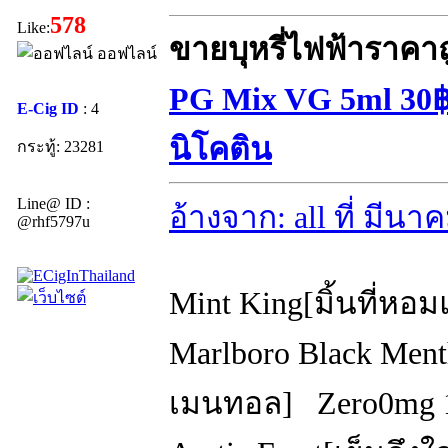
578
Like:
ขายบุหรี่ไฟฟ้าราคา
ออฟไลน์
PG Mix VG 5ml 30฿ 
E-Cig ID
: 4
นิโคติน
กระทู้: 23281
Line@ ID :
อ้างจาก: all ที่ มีน
@rhf5797u
Mint King[มิ้นที่ห
Marlboro Black Ment
เมนทอล] Zero0mg