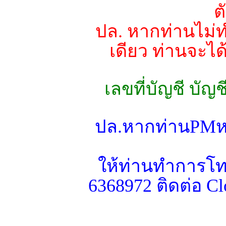
ต
ปล. หากท่านไม่
เดียว ท่านจะได
เลขที่บัญชี บัญ
ปล.หากท่านPMหร
ให้ท่านทำการโทร
6368972 ติดต่อ C