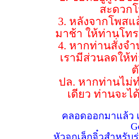
สะดวกโ
3. หลังจากโพสแ
มาช้า ให้ท่านโทรม
4. หากท่านสั่งจำ
เรามีส่วนลดให้ท
ต
ปล. หากท่านไม่
เดียว ท่านจะได
คลอดออกมาแล้ว เ
G
หัวจุกเล็กจิ๋วสำหรับ