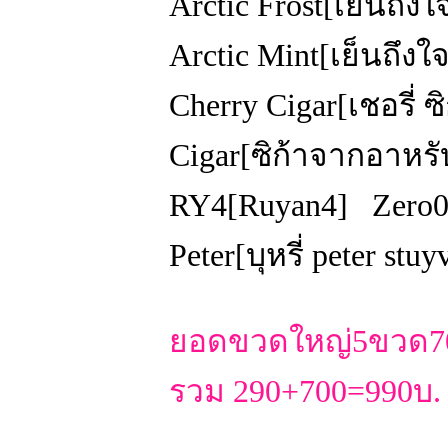
Arctic Frost[เย็นถึ
Arctic Mint[เย็นถึ
Cherry Cigar[เชอรี่
Cigar[ซิก้าจากอาห
RY4[Ruyan4] Zero
Peter[บุหรี่ peter s
ยอดขวดใหญ่5ขวด700
รวม 290+700=990บ.