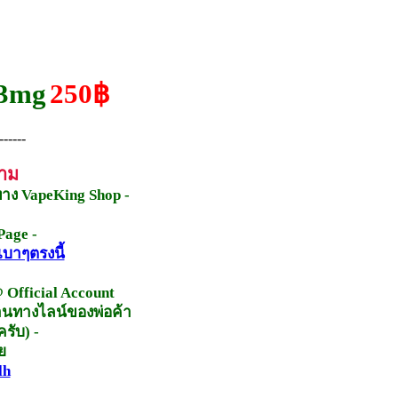
 3mg
250฿
------
ถาม
ทาง VapeKing Shop -
Page -
เบาๆตรงนี้
 Official Account
่านทางไลน์ของพ่อค้า
รับ) -
ย
lh