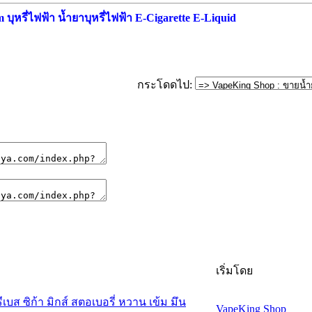
ุหรี่ไฟฟ้า น้ำยาบุหรี่ไฟฟ้า E-Cigarette E-Liquid
กระโดดไป:
เริ่มโดย
เบส ซิก้า มิกส์ สตอเบอรี่ หวาน เข้ม มึน
VapeKing Shop