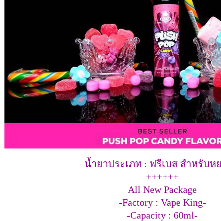
น้ำยาประเภท : ฟรีเบส สำหรับห
++++++
All New Package
-Factory : Vape King-
-Capacity : 60ml-