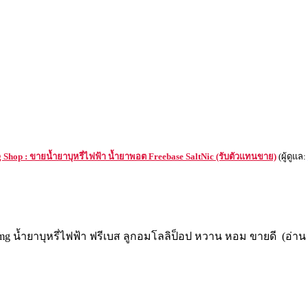
Shop : ขายน้ำยาบุหรี่ไฟฟ้า น้ำยาพอต Freebase SaltNic (รับตัวแทนขาย)
(ผู้ดูแล:
mg น้ำยาบุหรี่ไฟฟ้า ฟรีเบส ลูกอมโลลิป็อป หวาน หอม ขายดี (อ่าน 6