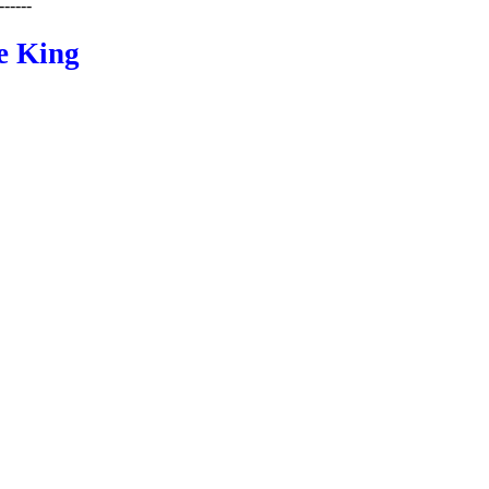
------
e King