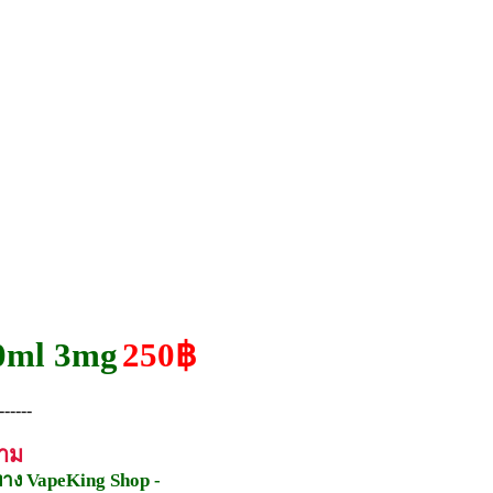
0ml 3mg
250฿
------
ถาม
ทาง VapeKing Shop -