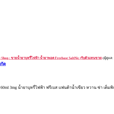
Shop : ขายน้ำยาบุหรี่ไฟฟ้า น้ำยาพอต Freebase SaltNic (รับตัวแทนขาย)
(ผู้ดูแล:
ิกัด
 60ml 3mg น้ำยาบุหรี่ไฟฟ้า ฟรีเบส แฟนต้าน้ำเขียว หวาน ซ่า เต็มพิก