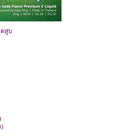
ยดสูบ
)
ย)