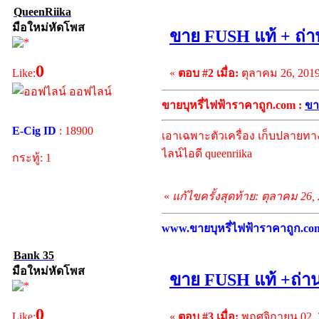
QueenRiika
มือใหม่หัดโพส
ขาย FUSH แท้ + ถ่า
0
«
ตอบ #2 เมื่อ:
ตุลาคม 26, 2019
Like:
ออฟไลน์
ขายบุหรี่ไฟฟ้าราคาถูก.com :
ขา
E-Cig ID
: 18900
เอาเฉพาะตัวเครื่อง เก็บปลายทา
ไลน์ไอดี queenriika
กระทู้: 1
«
แก้ไขครั้งสุดท้าย: ตุลาคม 26,
www.ขายบุหรี่ไฟฟ้าราคาถูก.com บ
Bank 35
มือใหม่หัดโพส
ขาย FUSH แท้ +ถ่าน
0
«
ตอบ #3 เมื่อ:
พฤศจิกายน 02, 2
Like: