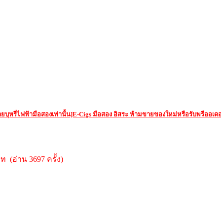
ยบุหรี่ไฟฟ้ามือสองเท่านั้น]E-Cigs มือสอง อิสระ ห้ามขายของใหม่หรือรับพรีออเดอ
ท (อ่าน 3697 ครั้ง)