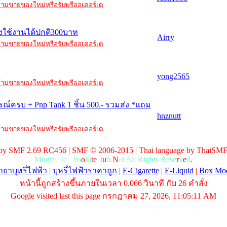
ะ ห้ามขายของใหม่หรือรับพรีออเดอร์เด
ื่องใช้งานได้ปกติ300บาท
Airry
ะ ห้ามขายของใหม่หรือรับพรีออเดอร์เด
yong2565
ะ ห้ามขายของใหม่หรือรับพรีออเดอร์เด
รณ์ครบ + Pnp Tank 1 ชิ้น 500.- รวมส่ง *แถม
hnznutt
ะ ห้ามขายของใหม่หรือรับพรีออเดอร์เด
by SMF 2.69 RC456 | SMF © 2006-2015 | Thai language by ThaiSMF
M
o
d
i
f
y
©
A
b
s
o
l
u
t
e
c
l
u
b
.
N
e
t
A
l
l
R
i
g
h
t
s
R
e
s
e
r
v
e
d
.
ยาบุหรี่ไฟฟ้า
|
บุหรี่ไฟฟ้าราคาถูก
|
E-Cigarette
|
E-Liquid
|
Box Mo
หน้านี้ถูกสร้างขึ้นภายในเวลา 0.066 วินาที กับ 26 คำสั่ง
Google visited last this page กรกฎาคม 27, 2026, 11:05:11 AM