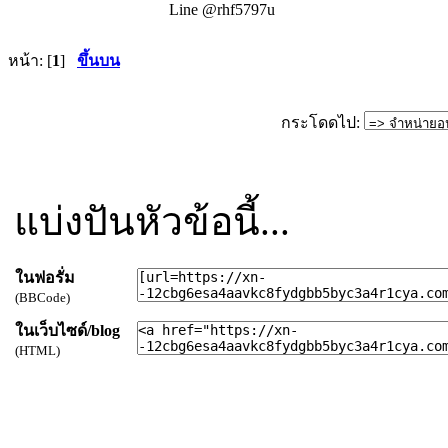
Line @rhf5797u
หน้า: [
1
]
ขึ้นบน
กระโดดไป:
แบ่งปันหัวข้อนี้...
ในฟอรั่ม
(BBCode)
ในเว็บไซด์/blog
(HTML)