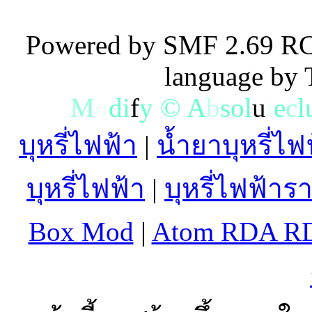
Powered by SMF 2.69 RC
language by
M
o
d
i
f
y
©
A
b
s
o
l
u
t
e
c
l
บุหรี่ไฟฟ้า
|
น้ำยาบุหรี่ไฟ
บุหรี่ไฟฟ้า
|
บุหรี่ไฟฟ้าร
Box Mod
|
Atom RDA R