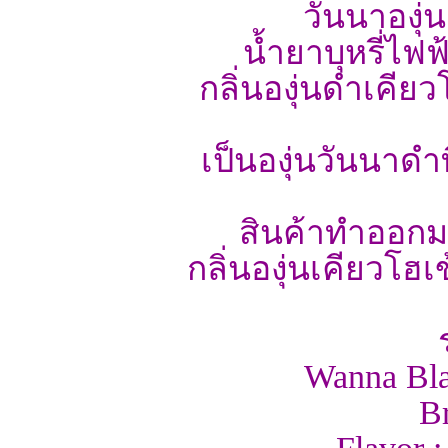
วันนาองุ
น้ำยาบุหรี่ไฟ
กลิ่นองุ่นดำเคียว
เป็นองุ่นวันนาดำ
สินค้าทำออกมา
กลิ่นองุ่นเคียวโ
Wanna Bla
B