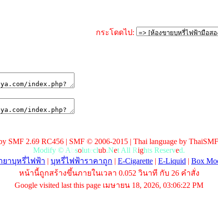
กระโดดไป:
by SMF 2.69 RC456 | SMF © 2006-2015 | Thai language by ThaiSMF
M
o
d
i
f
y
©
A
b
s
o
l
u
t
e
c
l
u
b
.
N
e
t
A
l
l
R
i
g
h
t
s
R
e
s
e
r
v
e
d
.
ยาบุหรี่ไฟฟ้า
|
บุหรี่ไฟฟ้าราคาถูก
|
E-Cigarette
|
E-Liquid
|
Box Mo
หน้านี้ถูกสร้างขึ้นภายในเวลา 0.052 วินาที กับ 26 คำสั่ง
Google visited last this page เมษายน 18, 2026, 03:06:22 PM