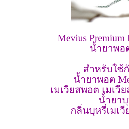
Mevius Premium 
น้ำยาพอต
สำหรับใช้ก
น้ำยาพอต Mev
เมเวียสพอต เมเวียส
น้ำยาบ
กลิ่นบุหรี่เมเ