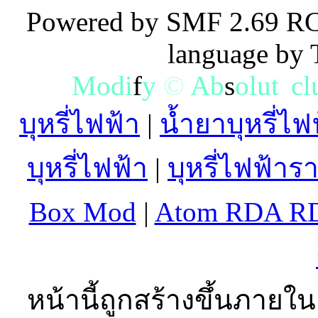
Powered by SMF 2.69 RC
language by
M
o
d
i
f
y
©
A
b
s
o
l
u
t
e
c
l
บุหรี่ไฟฟ้า
|
น้ำยาบุหรี่ไฟ
บุหรี่ไฟฟ้า
|
บุหรี่ไฟฟ้าร
Box Mod
|
Atom RDA R
หน้านี้ถูกสร้างขึ้นภายใน