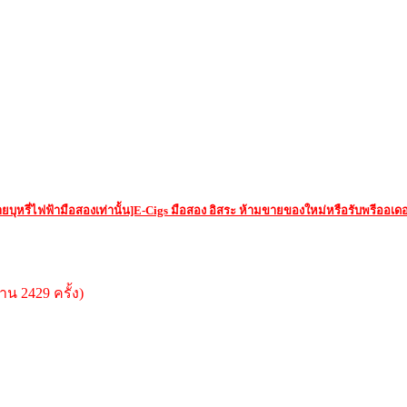
ยบุหรี่ไฟฟ้ามือสองเท่านั้น]E-Cigs มือสอง อิสระ ห้ามขายของใหม่หรือรับพรีออเดอ
าน 2429 ครั้ง)