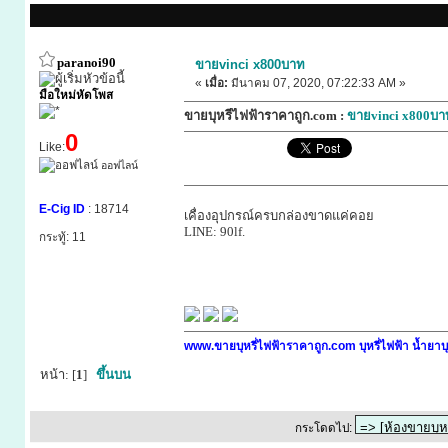
paranoi90
ขายvinci​ x​800บาท
«
เมื่อ:
มีนาคม 07, 2020, 07:22:33 AM »
มือใหม่หัดโพส
ขายบุหรี่ไฟฟ้าราคาถูก.com :
ขายvinci​ x​800บา
0
Like:
ออฟไลน์
E-Cig ID
: 18714
เคื่องอุปกรณ์​ครบกล่องขาดแค่คอย
LINE​: 90lf.
กระทู้: 11
www.ขายบุหรี่ไฟฟ้าราคาถูก.com บุหรี่ไฟฟ้า น้ำยาบุ
หน้า: [
1
]
ขึ้นบน
กระโดดไป: