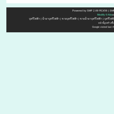
Powered by SMF 2.69 RC456 | SMF
M
o
d
i
f
y
©
A
b
s
o
บุหรี่ไฟฟ้า
|
น้ำยาบุหรี่ไฟฟ้า
|
ขายบุหรี่ไฟฟ้า
|
ขายน้ำยาบุหรี่ไฟฟ้า
|
บุหรี่ไฟ
หน้านี้ถูกสร้างข
Google visited last