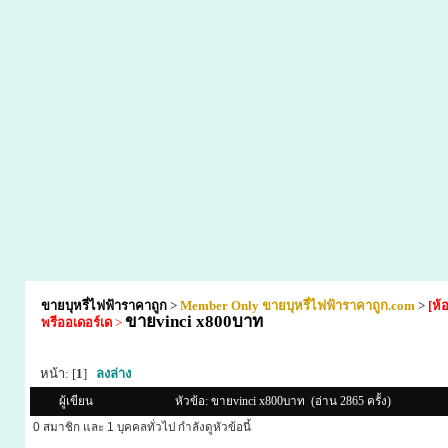
ขายบุหรี่ไฟฟ้าราคาถูก
>
Member Only ขายบุหรี่ไฟฟ้าราคาถูก.com
>
[ห้
ขายvinci​ x​800บาท
พรีออเดอร์เด
>
หน้า: [
1
]
ลงล่าง
ผู้เขียน
หัวข้อ: ขายvinci​ x​800บาท (อ่าน 2865 ครั้ง)
0 สมาชิก และ 1 บุคคลทั่วไป กำลังดูหัวข้อนี้