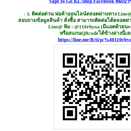
Vape to Go KL Shop Facebook จิ้มเบาๆ
- 3. ติดต่อด่วน พ่อค้าออนไลน์ตลอดผ่านทาง Line@
สอบถามข้อมูลสินค้า สั่งซื้อ สามารถติดต่อได้ตลอดผ
Line@ พิม : @110rbyoa (มีแอดด้วยนะค
หรือสแกนQRcodeได้ข้างล่างนี่เล
https://line.me/R/ti/p/%40110rby