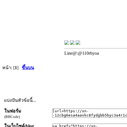
Line@:@110rbyoa
หน้า: [
1
]
ขึ้นบน
แบ่งปันหัวข้อนี้...
ในฟอรั่ม
(BBCode)
ในเว็บไซด์/blog