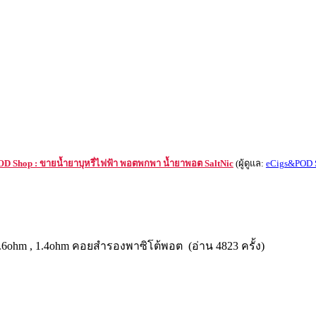
D Shop : ขายน้ำยาบุหรี่ไฟฟ้า พอตพกพา น้ำยาพอต SaltNic
(ผู้ดูแล:
eCigs&POD 
0.6ohm , 1.4ohm คอยสำรองพาซิโต้พอต (อ่าน 4823 ครั้ง)