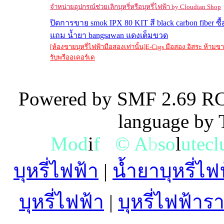
จำหน่ายอุปกรณ์ช่วยเลิกบุหรี่หรือบุหรี่ไฟฟ้า by Cloudian Shop
ปิดการขาย smok IPX 80 KIT สี black carbon fiber ซื้
แถม น้ำยา bangsawan แดงเต็มขวด
[ห้องขายบุหรี่ไฟฟ้ามือสองเท่านั้น]E-Cigs มือสอง อิสระ ห้าม
รับพรีออเดอร์เด
Powered by SMF 2.69 RC
language by
M
o
d
i
f
y
©
A
b
s
o
l
u
t
e
c
l
บุหรี่ไฟฟ้า
|
น้ำยาบุหรี่ไฟ
บุหรี่ไฟฟ้า
|
บุหรี่ไฟฟ้าร