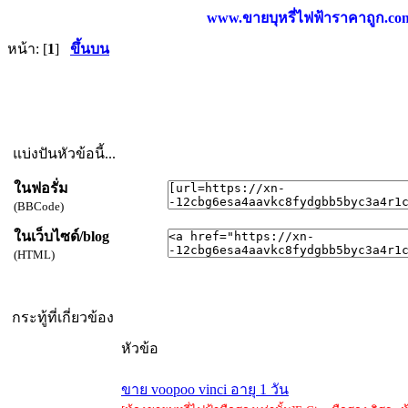
www.ขายบุหรี่ไฟฟ้าราคาถูก.com บ
หน้า: [
1
]
ขึ้นบน
แบ่งปันหัวข้อนี้...
ในฟอรั่ม
(BBCode)
ในเว็บไซด์/blog
(HTML)
กระทู้ที่เกี่ยวข้อง
หัวข้อ
ขาย voopoo vinci อายุ 1 วัน