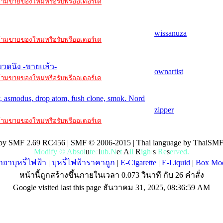
ะ ห้ามขายของใหม่หรือรับพรีออเดอร์เด
wissanuza
ะ ห้ามขายของใหม่หรือรับพรีออเดอร์เด
ขวดนึง -ขายแล้ว-
ownartist
ะ ห้ามขายของใหม่หรือรับพรีออเดอร์เด
ury, asmodus, drop atom, fush clone, smok. Nord
zipper
ะ ห้ามขายของใหม่หรือรับพรีออเดอร์เด
by SMF 2.69 RC456 | SMF © 2006-2015 | Thai language by ThaiSMF
M
o
d
i
f
y
©
A
b
s
o
l
u
t
e
c
l
u
b
.
N
e
t
A
l
l
R
i
g
h
t
s
R
e
s
e
r
v
e
d
.
ยาบุหรี่ไฟฟ้า
|
บุหรี่ไฟฟ้าราคาถูก
|
E-Cigarette
|
E-Liquid
|
Box Mo
หน้านี้ถูกสร้างขึ้นภายในเวลา 0.073 วินาที กับ 26 คำสั่ง
Google visited last this page ธันวาคม 31, 2025, 08:36:59 AM