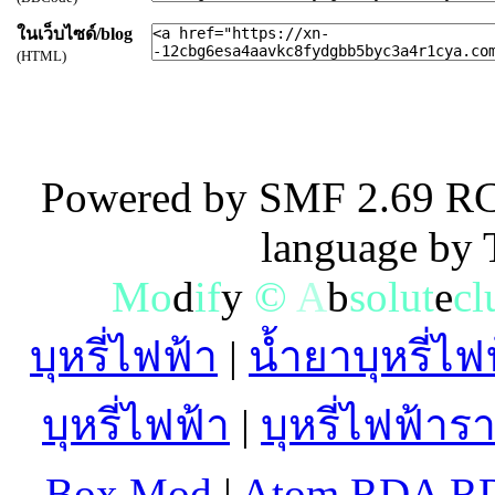
ในเว็บไซด์/blog
(HTML)
Powered by SMF 2.69 RC
language by
M
o
d
i
f
y
©
A
b
s
o
l
u
t
e
c
l
บุหรี่ไฟฟ้า
|
น้ำยาบุหรี่ไฟ
บุหรี่ไฟฟ้า
|
บุหรี่ไฟฟ้าร
Box Mod
|
Atom RDA R