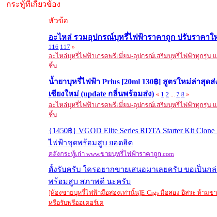
กระทู้ที่เกี่ยวข้อง
หัวข้อ
อะไหล่ รวมอุปกรณ์บุหรี่ไฟฟ้าราคาถูก ปรับราคาใ
116
117
»
อะไหล่บุหรี่ไฟฟ้าเกรดพรีเมี่ยม-อุปกรณ์เสริมบุหรี่ไฟฟ้าทุกรุ่น
ชิ้น
น้ำยาบุหรี่ไฟฟ้า Prius [20ml 130฿] สูตรใหม่ล่าสุด
เชียงใหม่ (update กลิ่นพร้อมส่ง)
«
1
2
...
7
8
»
อะไหล่บุหรี่ไฟฟ้าเกรดพรีเมี่ยม-อุปกรณ์เสริมบุหรี่ไฟฟ้าทุกรุ่น
ชิ้น
{1450฿} VGOD Elite Series RDTA Starter Kit Clone 1:
ไฟฟ้าชุดพร้อมสูบ ยอดฮิต
คลังกระทู้เก่า www.ขายบุหรี่ไฟฟ้าราคาถูก.com
ตั้งรับครับ ใครอยากขายเสนอมาเลยครับ ขอเป็นกล
พร้อมสูบ สภาพดี นะครับ
[ห้องขายบุหรี่ไฟฟ้ามือสองเท่านั้น]E-Cigs มือสอง อิสระ ห้าม
หรือรับพรีออเดอร์เด