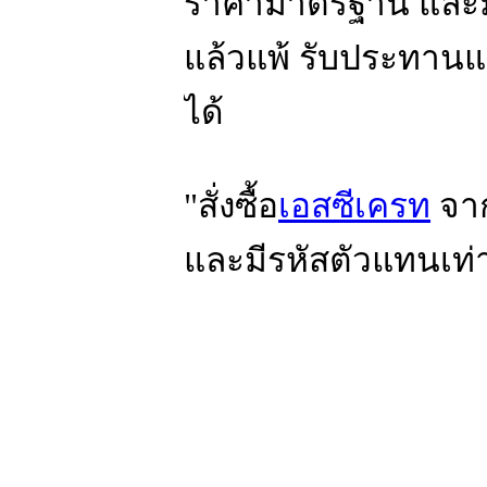
ราคามาตรฐาน และม
แล้วแพ้ รับประทาน
ได้
"สั่งซื้อ
เอสซีเครท
จาก
และมีรหัสตัวแทนเท่า