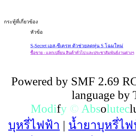
กระทู้ที่เกี่ยวข้อง
หัวข้อ
S-Secret เอส-ซีเครท ตัวช่วยลดหุ่น S โฉมใหม่
ซื้อขาย - แลกเปลี่ยน สินค้าทั่วไป และประชาสัมพันธ์งานต่างๆ
Powered by SMF 2.69 RC
language by
M
o
d
i
f
y
©
A
b
s
o
l
u
t
e
c
l
บุหรี่ไฟฟ้า
|
น้ำยาบุหรี่ไฟ