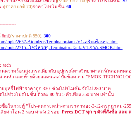
ียว:กำลังชาร์ต สีแดง:ไฟเต็ม)
(ราคาปกติ 100)
ราคาโปรโมชั่น.
70
Ah
(ราคาปกติ 70)
ราคาโปรโมชั่น.
60
-----------
้ 6ml)
(ราคาปกติ 550)
.
300
om/topic/2657-Atomizer-Terminator-tank-V1-ครับเพื่อนๆ-.html
.com/topic/2715--โชว์ห่วยๆ-Terminator-Tank-V1-จาก-SMOK.html
k tech
วทนความร้อนสูงเกรดเดียวกับ อุปกรณ์ทางวิทยาศาสตร์(หลอดทดลอง,
ครอบส่วนหัว และท้ายด้วยสแตนเลส ปั้มข้อความ "SMOK TECHNOL
ยบุหรี่ไฟฟ้าราคาถูก 330 ช่วงโปรโมชั่น จัดไป 280 บาท
ไปช่วงโปรโมชั่น ตัวละ 80 รับ 5 ตัวเพียง 350 บาท เท่านั้น
สั่งซื้อในกระทู้ "โปร-ลดกระหน่ำ-ตามราคาทอง-3-12-กรกฏาคม-255
งเสียค่าโอน 2 รอบ ค่าส่ง 2 รอบ
Pyrex DCT ทุก ๆ ตัวที่สั่งซื้อ แถม