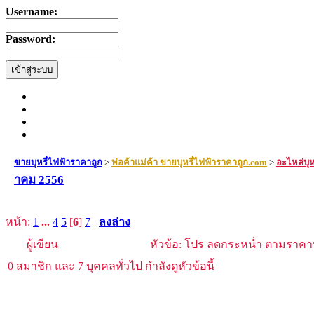
Username:
Password:
ขายบุหรี่ไฟฟ้าราคาถูก
>
พ่อค้าแม่ค้า ขายบุหรี่ไฟฟ้าราคาถูก.com
>
อะไหล่บุห
าคม 2556
หน้า:
1
...
4
5
[
6
]
7
ลงล่าง
ผู้เขียน
หัวข้อ: โปร ลดกระหน่ำ ตามราคาท
0 สมาชิก และ 7 บุคคลทั่วไป กำลังดูหัวข้อนี้