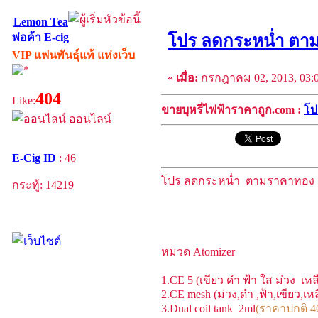
Lemon Tea
พ่อค้า E-cig
โปร ลดกระหน่ำ ตา
VIP แฟนพันธุ์แท้ แห่งเว็บ
«
เมื่อ:
กรกฎาคม 02, 2013, 03:0
404
Like:
ขายบุหรี่ไฟฟ้าราคาถูก.com :
โป
ออนไลน์
E-Cig ID
: 46
โปร ลดกระหน่ำ ตามราคาทอง 
กระทู้: 14219
หมวด Atomizer
1.CE 5 (เขียว ดำ ฟ้า ใส ม่วง เห
2.CE mesh (ม่วง,ดำ ,ฟ้า,เขียว,เห
3.Dual coil tank 2ml
(ราคาปกติ 4