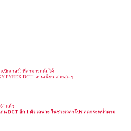
บิกเกอร์) ที่สามารถต้มได้
OGY PYREX DCT" งานเนียน สวยสุด ๆ
6" แล้ว
 แกน DCT อีก 1 ตัว
เฉพาะ ในช่วงเวลาโปร ลดกระหน่ำตาม