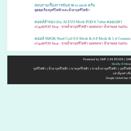
สอบถามเรื่องการพันลวด ss mesh ครับ
พูดคุยเรื่องบุหรี่ไฟฟ้าและน้ำยาบุหรี่ไฟฟ้า
คอยล์สำรอง iJoy AI EVO Mesh POD 0.7ohm คอยเปล่า
eCigs&POD Shop : ขายน้ำยาบุหรี่ไฟฟ้า พอตพกพา น้ำยาพอต SaltNic
คอยล์ SMOK Nord Coil 0.6 Mesh & 0.8 Mesh & 1.4 Ceram
eCigs&POD Shop : ขายน้ำยาบุหรี่ไฟฟ้า พอตพกพา น้ำยาพอต SaltNic
Powered by SMF 2.69 RC456 | SMF
M
o
d
i
f
y
©
A
b
s
o
บุหรี่ไฟฟ้า
|
น้ำยาบุหรี่ไฟฟ้า
|
ขายบุหรี่ไฟฟ้า
|
ขายน้ำยาบุหรี่ไฟฟ้า
|
บุหรี่ไฟ
หน้านี้ถูกสร้างข
Google visited last