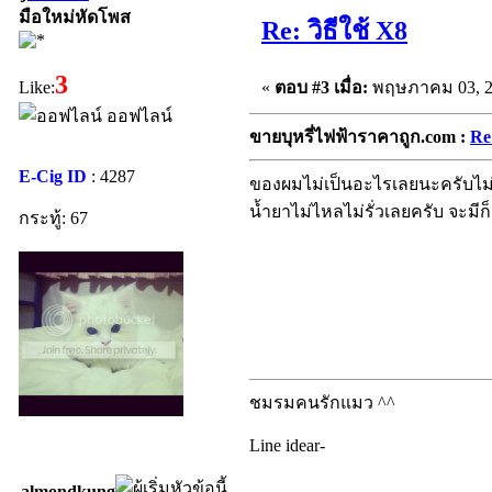
มือใหม่หัดโพส
Re: วิธีใช้ X8
3
«
ตอบ #3 เมื่อ:
พฤษภาคม 03, 20
Like:
ออฟไลน์
ขายบุหรี่ไฟฟ้าราคาถูก.com :
Re:
E-Cig ID
: 4287
ของผมไม่เป็นอะไรเลยนะครับไม่ว
น้ำยาไม่ไหลไม่รั่วเลยครับ จะมีก็
กระทู้: 67
ชมรมคนรักแมว ^^
Line idear-
almondkung