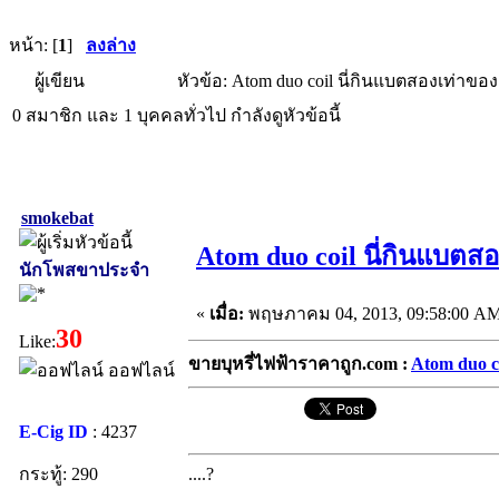
หน้า: [
1
]
ลงล่าง
ผู้เขียน
หัวข้อ: Atom duo coil นี่กินแบตสองเท่าของ
0 สมาชิก และ 1 บุคคลทั่วไป กำลังดูหัวข้อนี้
smokebat
Atom duo coil นี่กินแบตส
นักโพสขาประจำ
«
เมื่อ:
พฤษภาคม 04, 2013, 09:58:00 AM
30
Like:
ขายบุหรี่ไฟฟ้าราคาถูก.com :
Atom duo c
ออฟไลน์
E-Cig ID
: 4237
กระทู้: 290
....?