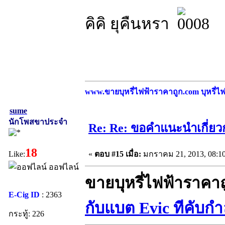
คิคิ ยุคืนหรา
www.ขายบุหรี่ไฟฟ้าราคาถูก.com บุหรี่ไฟฟ
sume
นักโพสขาประจำ
Re: Re: ขอคำแนะนำเกี่ยวก
18
«
ตอบ #15 เมื่อ:
มกราคม 21, 2013, 08:1
Like:
ออฟไลน์
ขายบุหรี่ไฟฟ้าราคา
E-Cig ID
: 2363
กับแบต Evic ทีคับกำ
กระทู้: 226