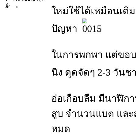
สิ่ง—๏
ใหม่ใช้ได้เหมือนเดิ
ปัญหา
ในการพกพา แต่ขอบอก
นึง ดูดจัดๆ 2-3 วันช
อ่อเกือบลืม มีนาฬ
สูบ จำนวนแบต และส
หมด