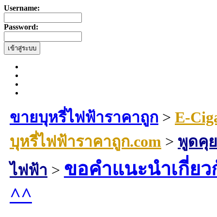
Username:
Password:
ขายบุหรี่ไฟฟ้าราคาถูก
>
E-Cig
บุหรี่ไฟฟ้าราคาถูก.com
>
พูดคุย
ขอคำแนะนำเกี่ยวกั
ไฟฟ้า
>
^^