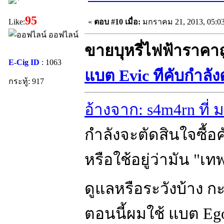
95
«
ตอบ #10 เมื่อ:
มกราคม 21, 2013, 05:0
Like:
ออฟไลน์
ขายบุหรี่ไฟฟ้าราคา
E-Cig ID
: 1063
แบต Evic ทีคับกำลัง
กระทู้: 917
อ้างจาก: s4m4rn ที่
กำลังจะตัดสินใจซื
หรือใช้อยู่ว่ามัน "เท
ดูแลหรือระวังบ้าง ก
ตอนนี้ผมใช้ แบต Ego 