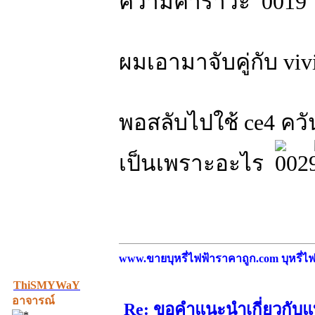
ความคาราวะ
ผมเอามาจับคู่กับ viv
พอสลับไปใช้ ce4 ควัน
เป็นเพราะอะไร
www.ขายบุหรี่ไฟฟ้าราคาถูก.com บุหรี่ไฟฟ
ThiSMYWaY
อาจารณ์
Re: ขอคำแนะนำเกี่ยวกับแบ