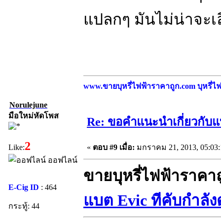
แปลกๆ มันไม่น่าจะเ
www.ขายบุหรี่ไฟฟ้าราคาถูก.com บุหรี่ไฟฟ
Norulejune
มือใหม่หัดโพส
Re: ขอคำแนะนำเกี่ยวกับแบ
2
«
ตอบ #9 เมื่อ:
มกราคม 21, 2013, 05:03:
Like:
ออฟไลน์
ขายบุหรี่ไฟฟ้าราคา
E-Cig ID
: 464
แบต Evic ทีคับกำลัง
กระทู้: 44