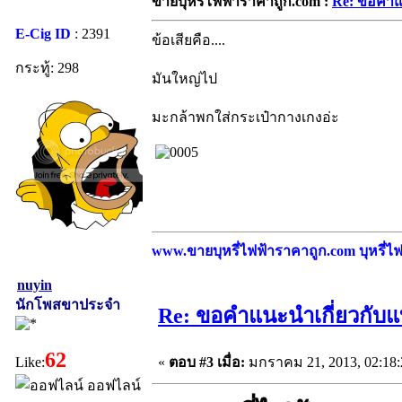
ขายบุหรี่ไฟฟ้าราคาถูก.com :
Re: ขอคำแน
E-Cig ID
: 2391
ข้อเสียคือ....
กระทู้: 298
มันใหญ่ไป
มะกล้าพกใส่กระเป๋ากางเกงอ่ะ
www.ขายบุหรี่ไฟฟ้าราคาถูก.com บุหรี่ไฟฟ
nuyin
นักโพสขาประจำ
Re: ขอคำแนะนำเกี่ยวกับแบ
62
«
ตอบ #3 เมื่อ:
มกราคม 21, 2013, 02:18:
Like:
ออฟไลน์