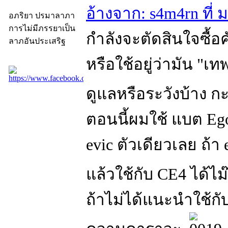
อ้างจาก: s4m4rn ที่
อภริยา ปรมาลาภา
การไม่มีภรรยาเป็น
กำลังจะตัดสินใจซื
ลาภอันประเสริฐ
หรือใช้อยู่ว่ามัน "เท
ดูแลหรือระวังบ้าง ก
ตอนนี้ผมใช้ แบต Ego 
evic ตัวเดียวเลย ถ้า
แล้วใช้กับ CE4 ได้ไม๊
ถ้าไม่ได้แนะนำใช้กั