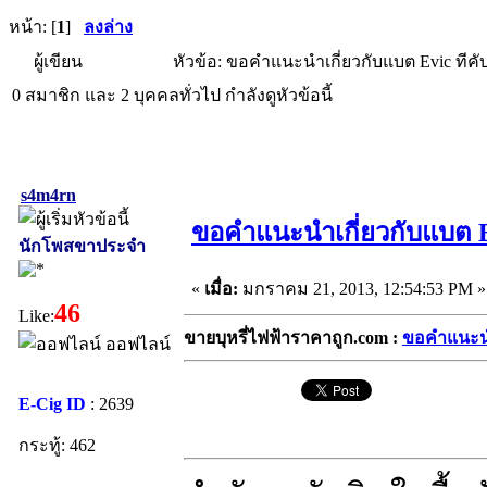
หน้า: [
1
]
ลงล่าง
ผู้เขียน
หัวข้อ: ขอคำแนะนำเกี่ยวกับแบต Evic ทีคับ
0 สมาชิก และ 2 บุคคลทั่วไป กำลังดูหัวข้อนี้
s4m4rn
ขอคำแนะนำเกี่ยวกับแบต Ev
นักโพสขาประจำ
«
เมื่อ:
มกราคม 21, 2013, 12:54:53 PM »
46
Like:
ขายบุหรี่ไฟฟ้าราคาถูก.com :
ขอคำแนะนำเ
ออฟไลน์
E-Cig ID
: 2639
กระทู้: 462