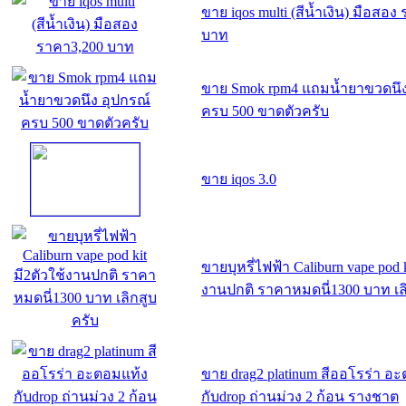
ขาย iqos multi (สีน้ำเงิน) มือสอง
บาท
ขาย Smok rpm4 แถมน้ำยาขวดนึง
ครบ 500 ขาดตัวครับ
ขาย iqos 3.0
ขายบุหรี่ไฟฟ้า Caliburn vape pod k
งานปกติ ราคาหมดนี่1300 บาท เล
ขาย drag2 platinum สีออโรร่า อ
กับdrop ถ่านม่วง 2 ก้อน รางชาต