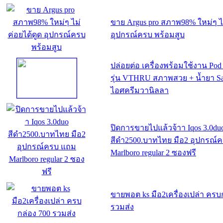
ขาย Argus pro สภาพ98% ใหม่ๆ ไม
อุปกรณ์ครบ พร้อมสูบ
ปล่อยต่อ เครื่องพร้อมใช้งาน P
รุ่น VTHRU สภาพสวย + น้ำยา Salt
ไอศครีมวานิลลา
ปิดการขายไปแล้วจ้าา​ Iqos​ 3.0​du
สีดำ2500.บาทไทย​ มือ2 อุปกรณ์ค
Marlboro regular 2 ซองฟรี
ขายพอต ks มือ2เครื่องเปล่า ครบ
รวมส่ง