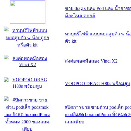
ขาย drag s และ Pod และ น้ำยาซ
มีอะไหล่ คอยล์
หาบุหรีไฟฟ้าแบบหยดสูบตัว w น้
ตัว kit
ส่งต่อพอตมือสอง Vinci X2
VOOPOO DRAG H80s พร้อมสูบ
#ปิดการขาย ขายด่วน podเล็ก po
modยิงสด boxmodPuma ทั้งหมด 
แถมเพียบ