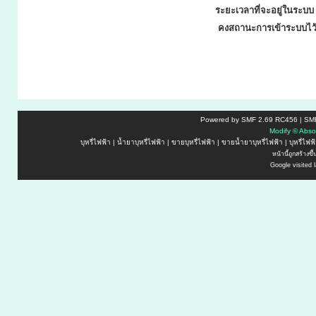
ระยะเวลาที่จะอยู่ในระบบ 
คงสถานะการเข้าระบบไว
Powered by SMF 2.69 RC456 | SMF
M
o
d
i
f
y
©
A
b
s
o
บุหรี่ไฟฟ้า
|
น้ำยาบุหรี่ไฟฟ้า
|
ขายบุหรี่ไฟฟ้า
|
ขายน้ำยาบุหรี่ไฟฟ้า
|
บุหรี่ไฟ
หน้านี้ถูกสร้างข
Google visited 