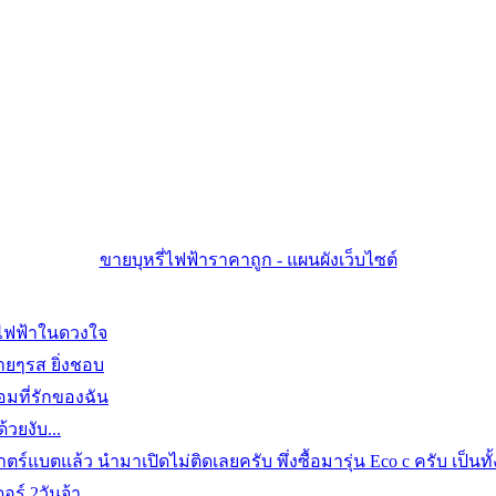
ขายบุหรี่ไฟฟ้าราคาถูก - แผนผังเว็บไซต์
ไฟฟ้าในดวงใจ
ลายๆรส ยิ่งชอบ
มที่รักของฉัน
วยงับ...
ตร์แบตแล้ว นำมาเปิดไม่ติดเลยครับ พึ่งซื้อมารุ่น Eco c ครับ เป็นท
อร์ 2วันจ้า