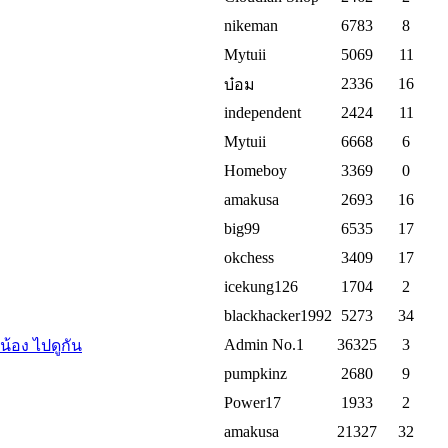
nikeman
6783
8
Mytuii
5069
11
2336
16
บ๋อม
independent
2424
11
Mytuii
6668
6
Homeboy
3369
0
amakusa
2693
16
big99
6535
17
okchess
3409
17
icekung126
1704
2
blackhacker1992
5273
34
Admin No.1
36325
3
น้อง ไปดูกัน
pumpkinz
2680
9
Power17
1933
2
amakusa
21327
32