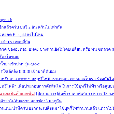
oyetech
ล้วครับ บุหรี่ 2 อัน ควันไม่เท่ากัน
งหยอด E-liquid ลงไปไหม
 เข้าประเทศญี่ปุ่น
ดลวด ของอะตอม อมตะ บางท่านยังไม่เคยเปลื่ยน หรือ พัน ขดลวด (เบ
รื่องใดๆเลย
ำยาเข้าปาก รุ่น ego-c
รใจเด็ดจิง !!!!!!!!! เข้ามาทีคับผม
ำหรับชาว www.ขายบุหรี่ไฟฟ้าราคาถูก.com ของเว็บเรา ร่วมกันไลค์
บบุหรี่ไฟฟ้า เพื่อประกอบการตัดสินใจ ในการใช้บุหรี่ไฟฟ้า หรือสูบบุห
ุ่น และสินค้าแยกชิ้น
]
[ปิดรายการ]สินค้าราคาพิเศษ ระหว่าง 18 ก.ค.-
้าเค้าว่าไม่อันตราย ออกช่อง3 มาดูกัน
วนแนะนำทีครับ อยากจะเปลี่ยนมาใช้บุหรี่ไฟฟ้านานแล้ว แต่ว่าไม่ม