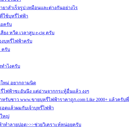
้ำยาสำเร็จรูป เหมือนและต่างกันอย่างไร
่ใช้บุหรี่ไฟฟ้า
อครับ
ียง หวีด เวลาสูบ e-cig ครับ
องบุหรี่ไฟฟ้าครับ
d ครับ
งทำไงครับ
องใหม่ อยากถามนิด
ี่ไฟฟ้าซะอันนึง แต่อ่านจากกระทู้อื่นแล้ว งงๆ
ำหรับชาว www.ขายบุหรี่ไฟฟ้าราคาถูก.com Like 2000+ แล้วครับพี่
อดแล้วผมกับเจ้าบุหรี่ไฟฟ้า
นใหญ่
่ไฟฟ้าทำลายปอด>>>ช่วยวิเคราะห์หน่อยครับ