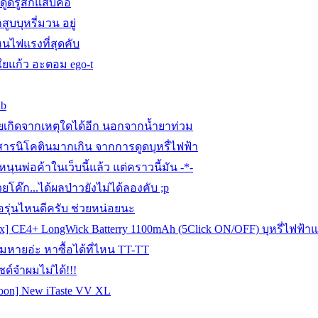
าดูดรู้สึกแสบคอ
สูบบุหรี่มวน อยู่
หนไฟแรงที่สุดคับ
ยนใยแก้ว อะตอม ego-t
ab
เกิดจากเหตุใดได้อีก นอกจากน้ำยาท่วม
บสารนิโคตินมากเกิน จากการดูดบุหรื่ไฟฟ้า
หนุนพ่อค้าในเว็บนี้แล้ว แต่คราวนี้มัน -*-
ยโค๊ก...ได้ผลป่าวยังไม่ได้ลองคับ ;p
ื้อรุ่นไหนดีครับ ช่วยหน่อยนะ
ox] CE4+ LongWick Batterry 1100mAh (5Click ON/OFF) บุหรี่ไฟฟ
มหายอ่ะ หาซื้อได้ที่ไหน TT-TT
อไซด์จำผมไม่ได้!!!
oon] New iTaste VV XL