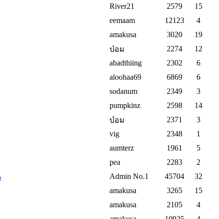
River21
2579
15
eemaam
12123
4
amakusa
3020
19
2274
12
บ๋อม
abadthiing
2302
6
aloohaa69
6869
6
sodanum
2349
3
pumpkinz
2598
14
2371
3
บ๋อม
vig
2348
1
aumterz
1961
5
pea
2283
2
Admin No.1
45704
32
%
amakusa
3265
15
amakusa
2105
4
amakusa
10925
4