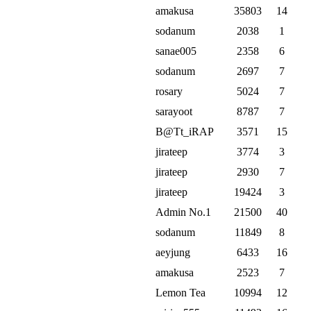
amakusa
35803
14
sodanum
2038
1
sanae005
2358
6
sodanum
2697
7
rosary
5024
7
sarayoot
8787
7
B@Tt_iRAP
3571
15
jirateep
3774
3
jirateep
2930
7
jirateep
19424
3
Admin No.1
21500
40
sodanum
11849
8
aeyjung
6433
16
amakusa
2523
7
Lemon Tea
10994
12