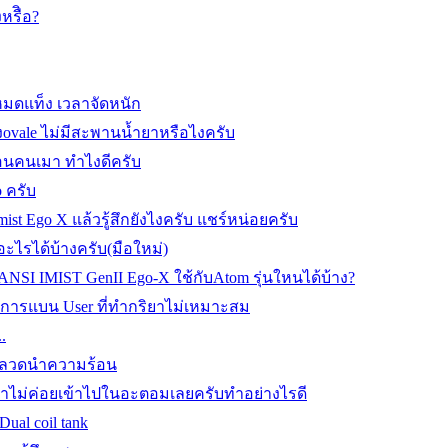
งหรืิอ?
หมดแท็ง เวลาจัดหนัก
งovale ไม่มีสะพานน้ำยาหรือไงครับ
ือนคนเมา ทำไงดีครับ
o ครับ
mist Ego X แล้วรู้สึกยังไงครับ แชร์หน่อยครับ
ะไรได้บ้างครับ(มือใหม่)
ANSI IMIST GenII Ego-X ใช้กับAtom รุ่นใหนได้บ้าง?
่องการแบน User ที่ทำกริยาไม่เหมาะสม
.
ับลวดนำความร้อน
้ำยาไม่ค่อยเข้าไปในอะตอมเลยครับทำอย่างไรดี
Dual coil tank