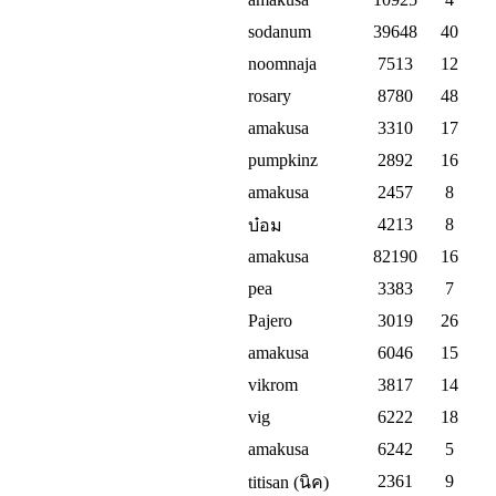
sodanum
39648
40
noomnaja
7513
12
rosary
8780
48
amakusa
3310
17
pumpkinz
2892
16
amakusa
2457
8
4213
8
บ๋อม
amakusa
82190
16
pea
3383
7
Pajero
3019
26
amakusa
6046
15
vikrom
3817
14
vig
6222
18
amakusa
6242
5
2361
9
titisan (นิค)