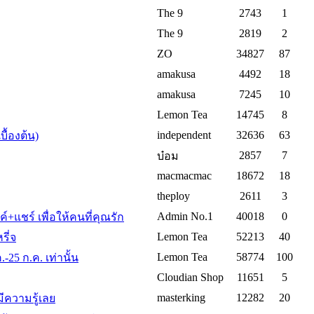
The 9
2743
1
The 9
2819
2
ZO
34827
87
amakusa
4492
18
amakusa
7245
10
Lemon Tea
14745
8
independent
32636
63
ื้องต้น)
2857
7
บ๋อม
macmacmac
18672
18
theploy
2611
3
Admin No.1
40018
0
+แชร์ เพื่อให้คนที่คุณรัก
Lemon Tea
52213
40
รี่จ
Lemon Tea
58774
100
25 ก.ค. เท่านั้น
Cloudian Shop
11651
5
masterking
12282
20
ีความรู้เลย