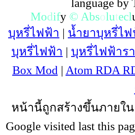
language by
M
o
d
i
f
y
©
A
b
s
o
l
u
t
e
c
l
บุหรี่ไฟฟ้า
|
น้ำยาบุหรี่ไฟ
บุหรี่ไฟฟ้า
|
บุหรี่ไฟฟ้าร
Box Mod
|
Atom RDA R
หน้านี้ถูกสร้างขึ้นภายใน
Google visited last this p