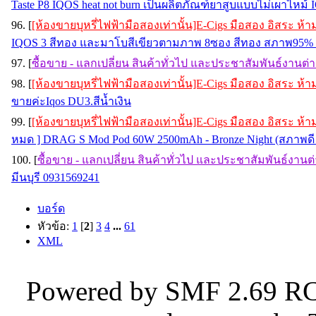
Taste P8 IQOS heat not burn เป็นผลิตภัณฑ์ยาสูบแบบไม่เผาไหม้ 
96. [
[ห้องขายบุหรี่ไฟฟ้ามือสองเท่านั้น]E-Cigs มือสอง อิสระ ห
IQOS 3 สีทอง และมาโบสีเขียวตามภาพ 8ซอง สีทอง สภาพ95% นั
97. [
ซื้อขาย - แลกเปลี่ยน สินค้าทั่วไป และประชาสัมพันธ์งานต่
98. [
[ห้องขายบุหรี่ไฟฟ้ามือสองเท่านั้น]E-Cigs มือสอง อิสระ ห
ขายค่ะIqos DU3.สีน้ำเงิน
99. [
[ห้องขายบุหรี่ไฟฟ้ามือสองเท่านั้น]E-Cigs มือสอง อิสระ ห
หมด ] DRAG S Mod Pod 60W 2500mAh - Bronze Night (สภาพดี 
100. [
ซื้อขาย - แลกเปลี่ยน สินค้าทั่วไป และประชาสัมพันธ์งานต
มีนบุรี 0931569241
บอร์ด
หัวข้อ:
1
[
2
]
3
4
...
61
XML
Powered by SMF 2.69 RC