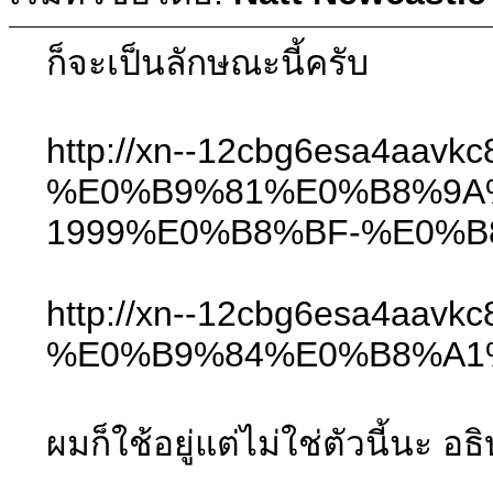
ก็จะเป็นลักษณะนี้ครับ
http://xn--12cbg6esa4aavk
%E0%B9%81%E0%B8%9A
1999%E0%B8%BF-%E0%B
http://xn--12cbg6esa4
%E0%B9%84%E0%B8%A1
ผมก็ใช้อยู่แต่ไม่ใช่ตัวนี้นะ 